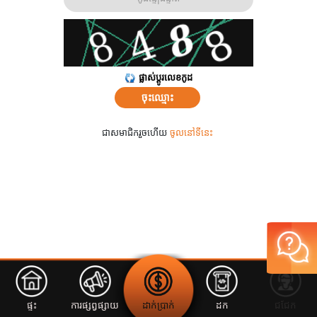
ផ្លាស់ប្តូរលេខកូដ
ចុះឈ្មោះ
ជាសមាជិករួចហើយ
ចូលនៅទីនេះ
ផ្ទះ
ការផ្សព្វផ្សាយ
ដាក់ប្រាក់
ដក
ជជែក