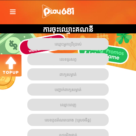
ការចុះឈ្មោះគណនី