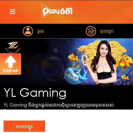
ចូល
ចុះឈ្មោះ
YL Gaming
YL Gaming គឺជាអ្នកផ្តល់សេវាកាស៊ីណូអនឡាញឈានមុខគេរបស់
ពិភពលោក
លេង​ឥឡូវ