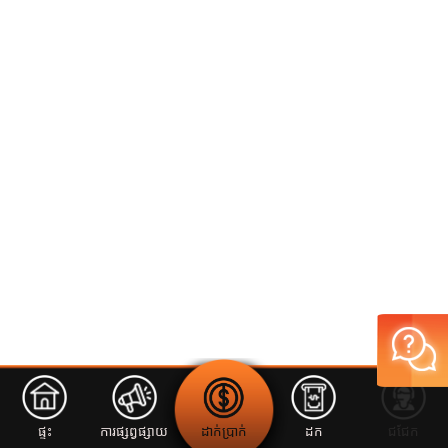
ផ្ទះ
ការផ្សព្វផ្សាយ
ដាក់ប្រាក់
ដក
ជជែក